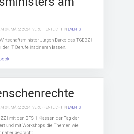
tsministers am
 AM
04. MÄRZ 2024
. VERÖFFENTLICHT IN
EVENTS
Wirtschaftsminister Jürgen Barke das TGBBZ I
 der IT Berufe inspirieren lassen.
ebook
enschenrechte
 AM
04. MÄRZ 2024
. VERÖFFENTLICHT IN
EVENTS
Z I mit den BFS 1 Klassen der Tag der
rt und mit Workshops die Themen wie
z näher gebracht.