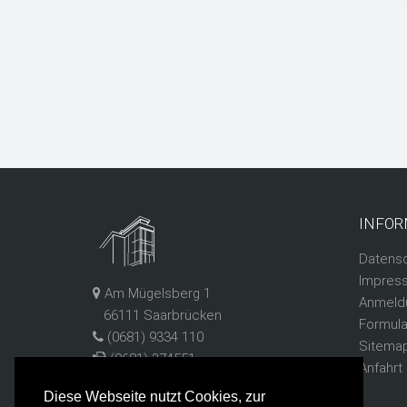
INFOR
Datens
Impres
Am Mügelsberg 1
Anmeld
66111 Saarbrücken
Formula
(0681) 9334 110
Sitema
(0681) 374551
Anfahrt
tgbbz1@schule.saarland
Diese Webseite nutzt Cookies, zur