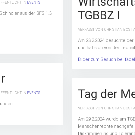
Wirtschaf
ÖFFENTLICHT IN
EVENTS
TGBBZ I
Schindler aus der BFS 1.3
VERFASST VON CHRISTIAN BOST
Am 23.2.2024 besuchte der 
und hat sich von der Technik
Bilder zum Besuch bei fac
r
Tag der M
ÖFFENTLICHT IN
EVENTS
funden.
VERFASST VON CHRISTIAN BOST
Am 29.2.2024 wurde am TGBZ
Menschenrechte nachgefeie
Diskriminierung und Toleran