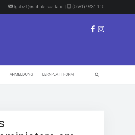
tgbbz1@schule.saarland |
(0681) 9334 110
T
ANMELDUNG
LERNPLATTFORM
s