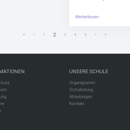
Weiterlesen
2
1
3
4
5
MATIONEN
UNSERE SCHULE
chutz
Organigramm
sum
Schulleitung
ung
Abteilungen
re
Kontakt
p