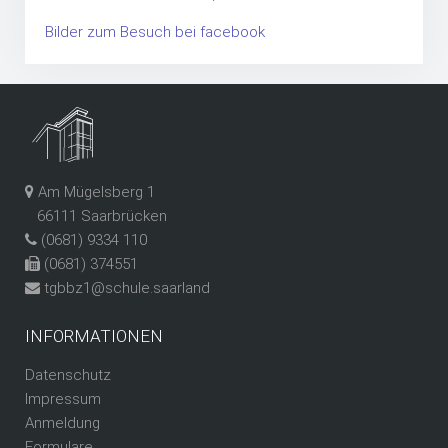
Bilder zum Besuch bei facebook
Am Mügelsberg 1
66111 Saarbrücken
(0681) 9334 110
(0681) 374551
tgbbz1@schule.saarland
INFORMATIONEN
Datenschutz
Impressum
Anmeldung
Formulare