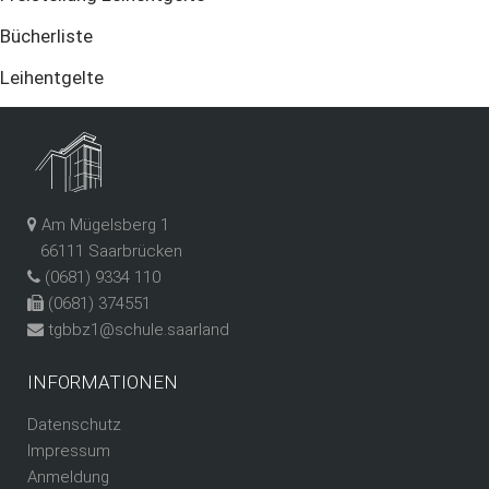
Bücherliste
Leihentgelte
Am Mügelsberg 1
66111 Saarbrücken
(0681) 9334 110
(0681) 374551
tgbbz1@schule.saarland
INFORMATIONEN
Datenschutz
Impressum
Anmeldung