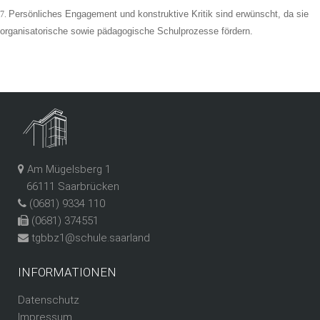
Persönliches Engagement und konstruktive Kritik sind erwünscht, da sie
7.
organisatorische sowie pädagogische Schulprozesse fördern.
Am Mügelsberg 1
66111 Saarbrücken
(0681) 9334 110
(0681) 374551
tgbbz1@schule.saarland
INFORMATIONEN
Datenschutz
Impressum