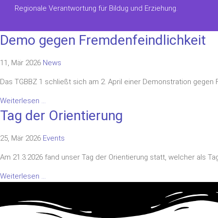
Regionale Verantwortung für Bildug und Erziehung.
Demo gegen Fremdenfeindlichkeit
11, Mär 2026
News
Das TGBBZ 1 schließt sich am 2. April einer Demonstration gegen Fre
Weiterlesen ...
Tag der Orientierung
25, Mär 2026
Events
Am 21.3.2026 fand unser Tag der Orientierung statt, welcher als T
Weiterlesen ...