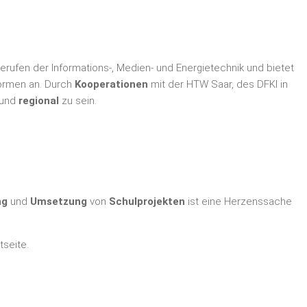
Berufen der Informations-, Medien- und Energietechnik und bietet
formen an. Durch
Kooperationen
mit der HTW Saar, des DFKI in
und
regional
zu sein.
ng
und
Umsetzung
von
Schulprojekten
ist eine Herzenssache
seite.