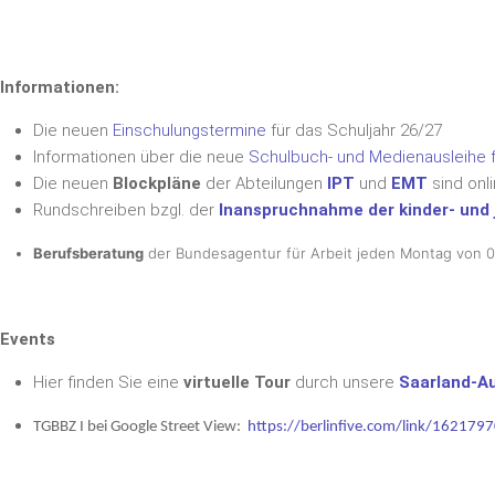
Informationen:
Die neuen
Einschulungstermine
für das Schuljahr 26/27
Informationen über die neue
Schulbuch- und Medienausleihe f
Die neuen
Blockpläne
der Abteilungen
IPT
und
EMT
sind onl
Rundschreiben bzgl. der
Inanspruchnahme der kinder- und 
Berufsberatung
der Bundesagentur für Arbeit
jeden Montag von 07
Events
Hier finden Sie eine
virtuelle Tour
durch unsere
Saarland-Au
TGBBZ I bei Google Street View:
https://berlinfive.com/link/162179