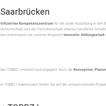
 Saarbrücken
rtifiziertes Kompetenzzentrum
für die duale Ausbildung in den 
Berufsfachschule und der Fachoberschule ebenso berufliche Schul
hmen untermauern wir unseren Anspruch
innovativ
,
bildungsstark
h das TGBBZ I motiviert und engagiert. Auch die
Konzeption
,
Planu
es TGBBZ I Saarbrücken finden Sie auf der entsprechenden Projekt