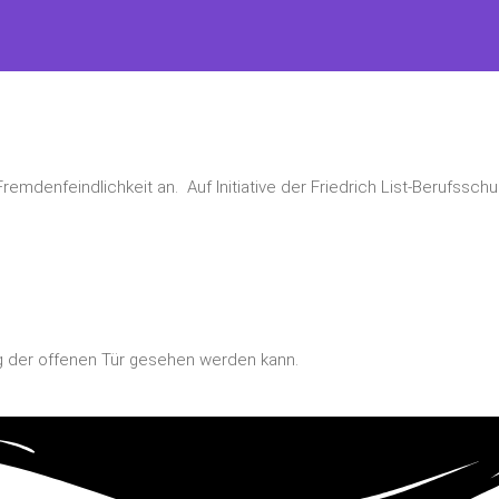
mdenfeindlichkeit an. Auf Initiative der Friedrich List-Berufsschul
ag der offenen Tür gesehen werden kann.