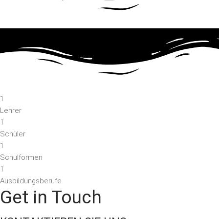
1
Lehrer
1
Schüler
1
Schulformen
1
Ausbildungsberufe
Get in Touch