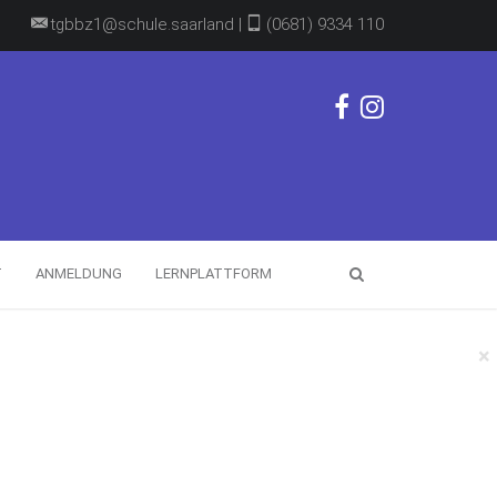
tgbbz1@schule.saarland |
(0681) 9334 110
T
ANMELDUNG
LERNPLATTFORM
×