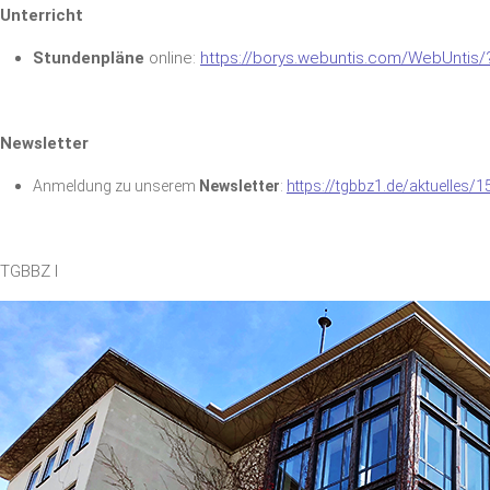
Unterricht
Stundenpläne
online:
https://borys.webuntis.com/WebUntis/
und-weiterbildungsallianz.d
Newsletter
Anmeldung zu unserem
Newsletter
:
https://tgbbz1.de/aktuelles/1
TGBBZ I