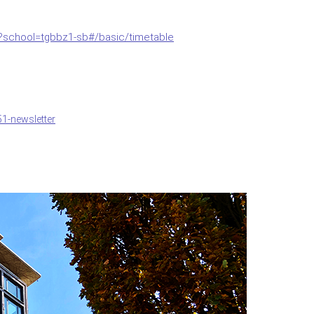
?school=tgbbz1-sb#/basic/timetable
51-newsletter