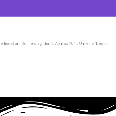
e findet am Donnerstag, den 2. April ab 10:15 Uhr eine "Demo...