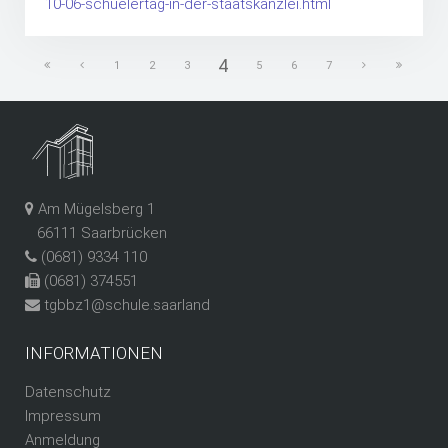
10-06-schuelertag-in-der-staatskanzlei.html
4
1
2
3
5
6
7
Am Mügelsberg 1
66111 Saarbrücken
(0681) 9334 110
(0681) 374551
tgbbz1@schule.saarland
INFORMATIONEN
Datenschutz
Impressum
Anmeldung