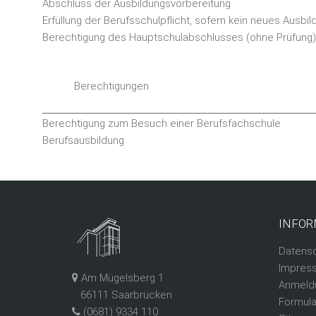
Abschluss der Ausbildungsvorbereitung
Erfüllung der Berufsschulpflicht, sofern kein neues Ausbi
Berechtigung des Hauptschulabschlusses (ohne Prüfung)
Berechtigungen
Berechtigung zum Besuch einer Berufsfachschule
Berufsausbildung
INFOR
Datens
Impres
Am Mügelsberg 1
Anmeld
66111 Saarbrücken
Formula
(0681) 9334 110