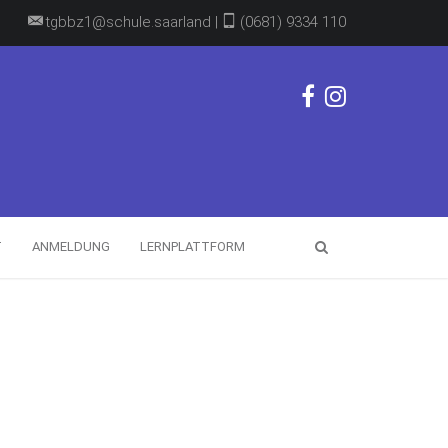
tgbbz1@schule.saarland |
(0681) 9334 110
T
ANMELDUNG
LERNPLATTFORM