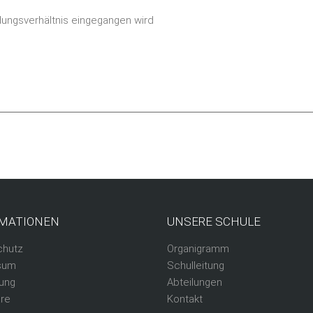
ldungsverhältnis eingegangen wird
MATIONEN
UNSERE SCHULE
chutz
Organigramm
sum
Schulleitung
ung
Abteilungen
re
Kontakt