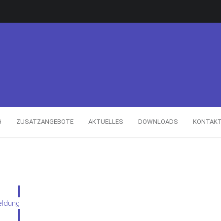
G
ZUSATZANGEBOTE
AKTUELLES
DOWNLOADS
KONTAK
eldung