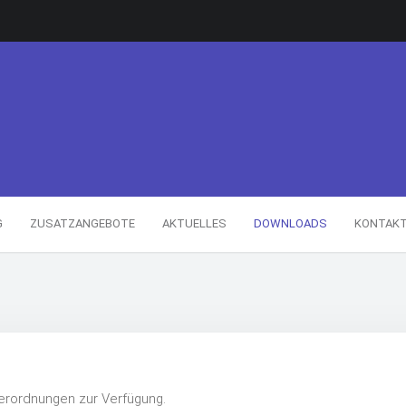
G
ZUSATZANGEBOTE
AKTUELLES
DOWNLOADS
KONTAK
 Verordnungen zur Verfügung.