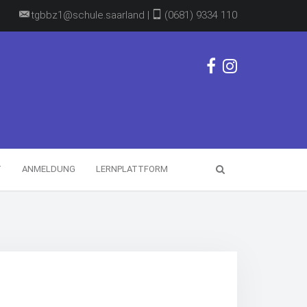
tgbbz1@schule.saarland |
(0681) 9334 110
T
ANMELDUNG
LERNPLATTFORM