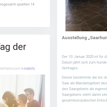
Insgesamt spielten 14
Ausstellung „Saarhu
Tag der
Der 10. Januar 2020 ist für
Datum jährt sich zum hunder
Vertrages.
ERÖFFENTLICHT IN
EVENTS
Dieser bestimmte die bis da
Saar als Mandatsgebiet des
des Saargebiets als eigenst
Saargebiets steht damit stel
gesamteuropäischen Entsc