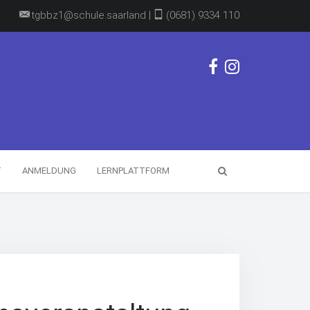
tgbbz1@schule.saarland |
(0681) 9334 110
T
ANMELDUNG
LERNPLATTFORM