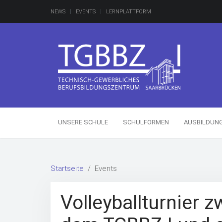
NEWS
EVENTS
LERNPLATTFORM
UNSERE SCHULE
SCHULFORMEN
AUSBILDUN
Startseite
Events
Volleyballturnier 