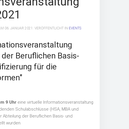
nsveranstaltung
2021
 AM
06. JANUAR 2021
. VERÖFFENTLICHT IN
EVENTS
mationsveranstaltung
der Beruflichen Basis-
fizierung für die
formen"
um 9
Uhr
eine virtuelle Informationsveranstaltung
nbildenden Schulabschlüsse (HSA, MBA und
 Abteilung der Beruflichen Basis- und
ellt wurden.