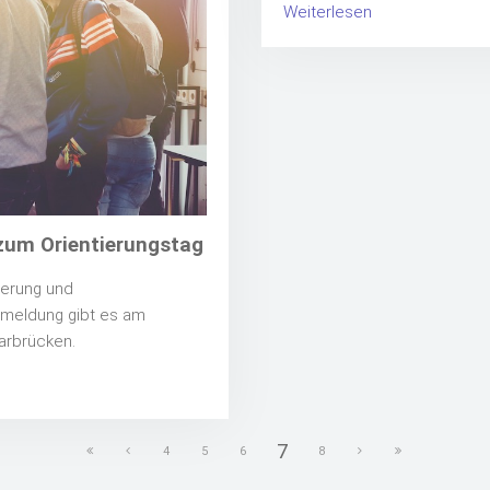
Weiterlesen
 zum Orientierungstag
zierung und
Anmeldung gibt es am
arbrücken.
7
4
5
6
8