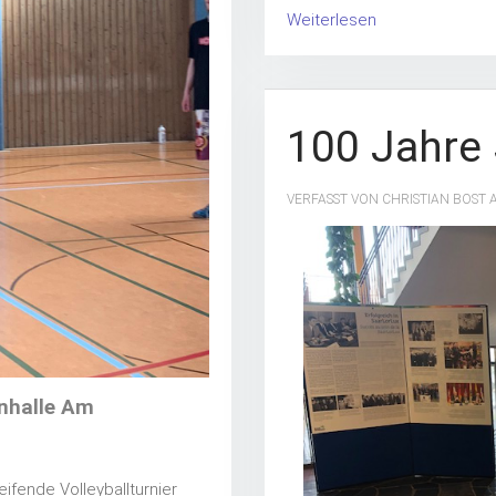
Weiterlesen
100 Jahre 
VERFASST VON CHRISTIAN BOST
rnhalle Am
ifende Volleyballturnier