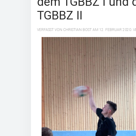
dem TGBBZ I und
TGBBZ II
VERFASST VON CHRISTIAN BOST AM
12. FEBRUAR 2020
. 