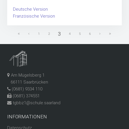
Deutsche Version
Französische Version
3
1
2
4
5
6
Am Mügelsberg 1
66111 Saarbrücken
(0681) 9334 110
(0681) 374551
tgbbz1@schule.saarland
INFORMATIONEN
Datenschutz