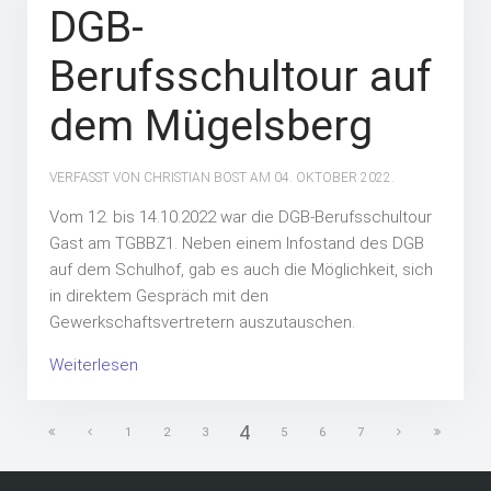
DGB-
Berufsschultour auf
dem Mügelsberg
VERFASST VON CHRISTIAN BOST AM
04. OKTOBER 2022
.
Vom 12. bis 14.10.2022 war die DGB-Berufsschultour
Gast am TGBBZ1. Neben einem Infostand des DGB
auf dem Schulhof, gab es auch die Möglichkeit, sich
in direktem Gespräch mit den
Gewerkschaftsvertretern auszutauschen.
Weiterlesen
4
1
2
3
5
6
7