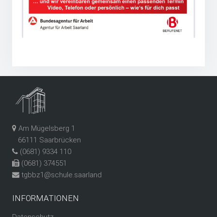
Am Mügelsberg 1
66111 Saarbrücken
(0681) 9334 110
(0681) 374551
tgbbz1@schule.saarland
INFORMATIONEN
Datenschutz