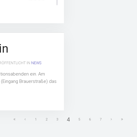
in
ERÖFFENTLICHT IN
NEWS
ationsabenden ein.
Am
a (Eingang Brauerstraße) das
4
1
2
3
5
6
7