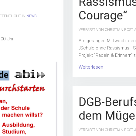
Rassismus 
Courage“
ÖFFENTLICHT IN
NEWS
VERFASST VON CHRISTIAN BOST
.00 Uhr
Am gestrigen Mittwoch, den 
„Schule ohne Rassismus - S
Projekt "Radeln & Erinnern"
Weiterlesen
DGB-Beruf
dem Müge
VERFASST VON CHRISTIAN BOST