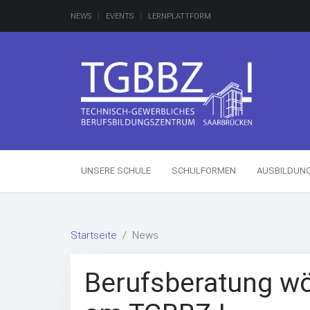
NEWS
EVENTS
LERNPLATTFORM
UNSERE SCHULE
SCHULFORMEN
AUSBILDUN
Startseite
News
Berufsberatung wö