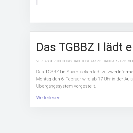
Das TGBBZ I lädt e
VERFASST VON CHRISTIAN BOST AM
23. JANUAR 2023
. V
Das TGBBZ I in Saarbrücken lädt zu zwei Inform
Montag den 6. Februar
wird
ab 17 Uhr
in der Aul
Übergangssystem vorgestellt.
Weiterlesen