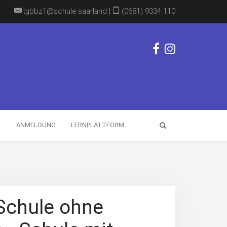
tgbbz1@schule.saarland |
(0681) 9334 110
T
ANMELDUNG
LERNPLATTFORM
Schule ohne