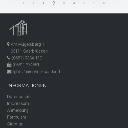
2
1
3
4
5
Am Mügelsberg 1
66111 Saarbrücken
(0681) 9334 110
(0681) 374551
tgbbz1@schule.saarland
INFORMATIONEN
Datenschutz
Impressum
Anmeldung
Formulare
Sitemap