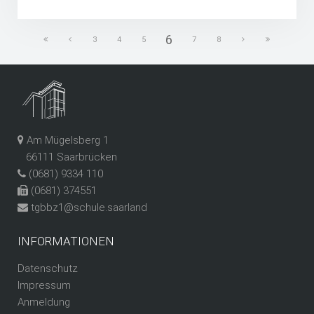
6
3
4
5
7
8
Am Mügelsberg 1
66111 Saarbrücken
(0681) 9334 110
(0681) 374551
tgbbz1@schule.saarland
INFORMATIONEN
Datenschutz
Impressum
Anmeldung