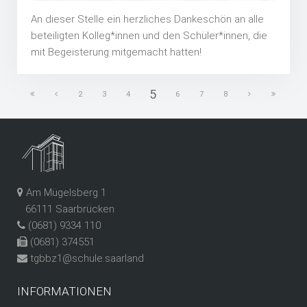
An dieser Stelle ein herzliches Dankeschön an alle
beteiligten Kolleg*innen und den Schüler*innen, die
mit Begeisterung mitgemacht hatten!
5
2
3
4
6
7
8
Am Mügelsberg 1
66111 Saarbrücken
(0681) 9334 110
(0681) 374551
tgbbz1@schule.saarland
INFORMATIONEN