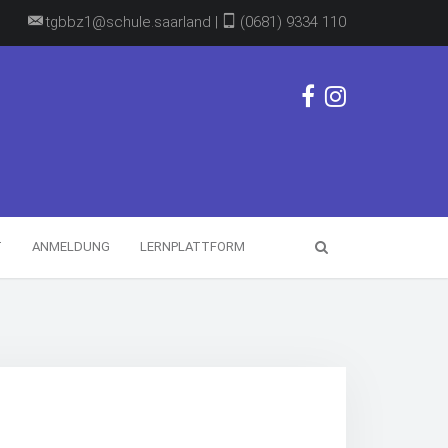
tgbbz1@schule.saarland |
(0681) 9334 110
T
ANMELDUNG
LERNPLATTFORM