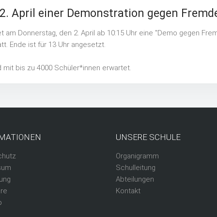
2. April einer Demonstration gegen Fremde
indet am Donnerstag, den 2. April ab 10:15 Uhr eine "Demo gegen Frem
. Ende ist für 13 Uhr angesetzt.
mit bis zu 4000 Schüler*innen erwartet.
MATIONEN
UNSERE SCHULE
chutz
Organigramm
sum
Schulleitung
ung
Abteilungen
re
Kontakt
p