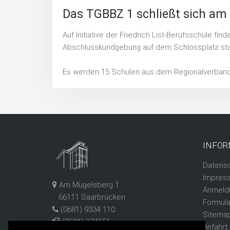
Das TGBBZ 1 schließt sich am 
Auf Initiative der Friedrich List-Berufsschule f
Abschlusskundgebung auf dem Schlossplatz statt
Es werden 15 Schulen aus dem Regionalverband 
INFOR
Datens
Impres
Am Mügelsberg 1
Anmeld
66111 Saarbrücken
Formula
(0681) 9334 110
Sitema
(0681) 374551
Anfahrt